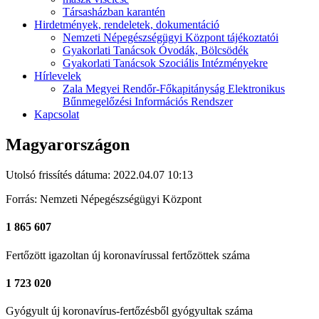
Társasházban karantén
Hirdetmények, rendeletek, dokumentáció
Nemzeti Népegészségügyi Központ tájékoztatói
Gyakorlati Tanácsok Óvodák, Bölcsödék
Gyakorlati Tanácsok Szociális Intézményekre
Hírlevelek
Zala Megyei Rendőr-Főkapitányság Elektronikus
Bűnmegelőzési Információs Rendszer
Kapcsolat
Magyarországon
Utolsó frissítés dátuma: 2022.04.07 10:13
Forrás: Nemzeti Népegészségügyi Központ
1 865 607
Fertőzött
igazoltan új koronavírussal fertőzöttek száma
1 723 020
Gyógyult
új koronavírus-fertőzésből gyógyultak száma