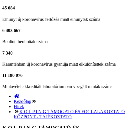
45 684
Elhunyt
új koronavírus-fertőzés miatt elhunytak száma
6 403 667
Beoltott
beoltottak száma
7 340
Karanténban
új koronavírus gyanúja miatt elkülönítettek száma
11 180 076
Mintavétel
akkreditált laboratóriumban vizsgált minták száma
Kezdőlap
Hírek
K O L P I N G TÁMOGATÓ ÉS FOGLALAKOZTATÓ
KÖZPONT - TÁJÉKOZTATÓ
K O L P I N G TÁMOGATÓ ÉS