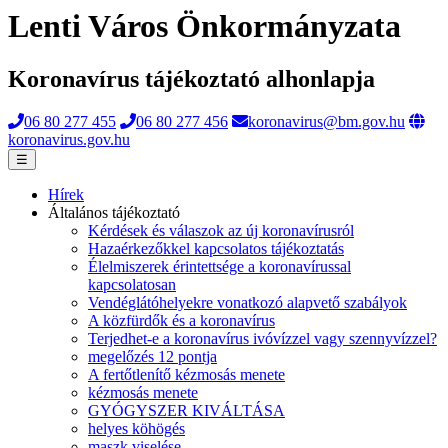
Lenti Város Önkormányzata
Koronavírus tájékoztató alhonlapja
06 80 277 455
06 80 277 456
koronavirus@bm.gov.hu
koronavirus.gov.hu
☰
Hírek
Általános tájékoztató
Kérdések és válaszok az új koronavírusról
Hazaérkezőkkel kapcsolatos tájékoztatás
Élelmiszerek érintettsége a koronavírussal
kapcsolatosan
Vendéglátóhelyekre vonatkozó alapvető szabályok
A közfürdők és a koronavírus
Terjedhet-e a koronavírus ivóvízzel vagy szennyvízzel?
megelőzés 12 pontja
A fertőtlenítő kézmosás menete
kézmosás menete
GYÓGYSZER KIVÁLTÁSA
helyes köhögés
maszk viselése