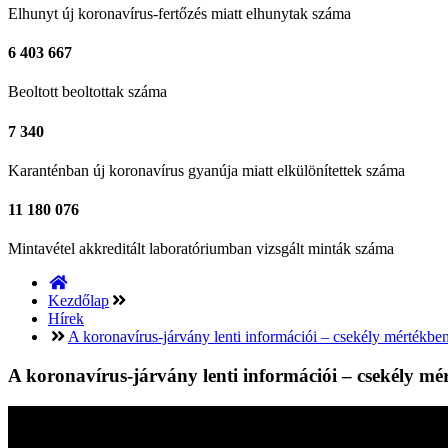
Elhunyt
új koronavírus-fertőzés miatt elhunytak száma
6 403 667
Beoltott
beoltottak száma
7 340
Karanténban
új koronavírus gyanúja miatt elkülönítettek száma
11 180 076
Mintavétel
akkreditált laboratóriumban vizsgált minták száma
Kezdőlap
Hírek
A koronavírus-járvány lenti információi – csekély mértékbe
A koronavírus-járvány lenti információi – csekély mé