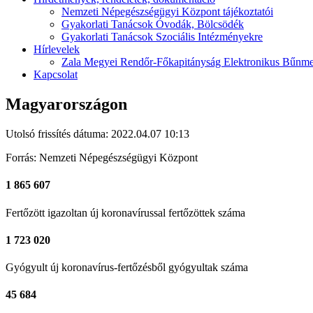
Nemzeti Népegészségügyi Központ tájékoztatói
Gyakorlati Tanácsok Óvodák, Bölcsödék
Gyakorlati Tanácsok Szociális Intézményekre
Hírlevelek
Zala Megyei Rendőr-Főkapitányság Elektronikus Bűnme
Kapcsolat
Magyarországon
Utolsó frissítés dátuma: 2022.04.07 10:13
Forrás: Nemzeti Népegészségügyi Központ
1 865 607
Fertőzött
igazoltan új koronavírussal fertőzöttek száma
1 723 020
Gyógyult
új koronavírus-fertőzésből gyógyultak száma
45 684