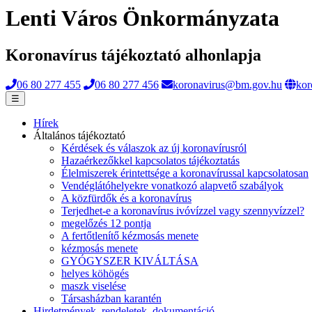
Lenti Város Önkormányzata
Koronavírus tájékoztató alhonlapja
06 80 277 455
06 80 277 456
koronavirus@bm.gov.hu
kor
☰
Hírek
Általános tájékoztató
Kérdések és válaszok az új koronavírusról
Hazaérkezőkkel kapcsolatos tájékoztatás
Élelmiszerek érintettsége a koronavírussal kapcsolatosan
Vendéglátóhelyekre vonatkozó alapvető szabályok
A közfürdők és a koronavírus
Terjedhet-e a koronavírus ivóvízzel vagy szennyvízzel?
megelőzés 12 pontja
A fertőtlenítő kézmosás menete
kézmosás menete
GYÓGYSZER KIVÁLTÁSA
helyes köhögés
maszk viselése
Társasházban karantén
Hirdetmények, rendeletek, dokumentáció