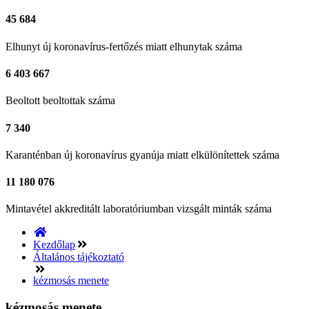
45 684
Elhunyt
új koronavírus-fertőzés miatt elhunytak száma
6 403 667
Beoltott
beoltottak száma
7 340
Karanténban
új koronavírus gyanúja miatt elkülönítettek száma
11 180 076
Mintavétel
akkreditált laboratóriumban vizsgált minták száma
Kezdőlap
Általános tájékoztató
kézmosás menete
kézmosás menete