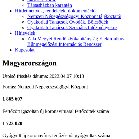
Társasházban karantén
Hirdetmények, rendeletek, dokumentáció
Nemzeti Népegészségügyi Központ tájékoztatói
Gyakorlati Tanácsok Óvodák, Bölcsödék
Gyakorlati Tanácsok Szociális Intézményekre
Hírlevelek
Zala Megyei Rendőr-Főkapitányság Elektronikus
Bűnmegelőzési Információs Rendszer
Kapcsolat
Magyarországon
Utolsó frissítés dátuma: 2022.04.07 10:13
Forrás: Nemzeti Népegészségügyi Központ
1 865 607
Fertőzött
igazoltan új koronavírussal fertőzöttek száma
1 723 020
Gyógyult
új koronavírus-fertőzésből gyógyultak száma