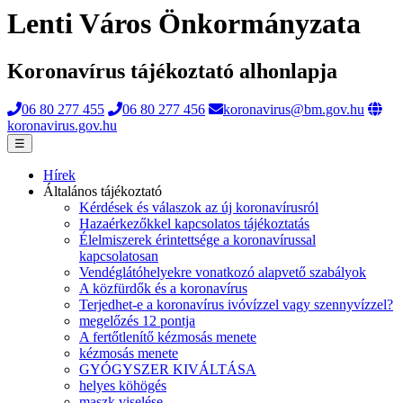
Lenti Város Önkormányzata
Koronavírus tájékoztató alhonlapja
06 80 277 455
06 80 277 456
koronavirus@bm.gov.hu
koronavirus.gov.hu
☰
Hírek
Általános tájékoztató
Kérdések és válaszok az új koronavírusról
Hazaérkezőkkel kapcsolatos tájékoztatás
Élelmiszerek érintettsége a koronavírussal
kapcsolatosan
Vendéglátóhelyekre vonatkozó alapvető szabályok
A közfürdők és a koronavírus
Terjedhet-e a koronavírus ivóvízzel vagy szennyvízzel?
megelőzés 12 pontja
A fertőtlenítő kézmosás menete
kézmosás menete
GYÓGYSZER KIVÁLTÁSA
helyes köhögés
maszk viselése